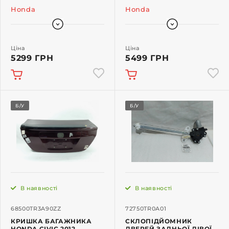
Honda
Honda
Ціна
Ціна
5299 ГРН
5499 ГРН
Б/У
Б/У
В наявності
В наявності
68500TR3A90ZZ
72750TR0A01
КРИШКА БАГАЖНИКА
СКЛОПІДЙОМНИК
HONDA CIVIC 2012
ДВЕРЕЙ ЗАДНЬОЇ ЛІВОЇ