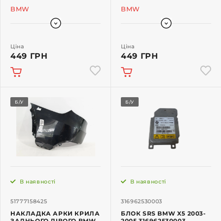
BMW
BMW
Ціна
Ціна
449 ГРН
449 ГРН
Б/У
Б/У
В наявності
В наявності
51777158425
316962530003
НАКЛАДКА АРКИ КРИЛА
БЛОК SRS BMW X5 2003-
ЗАДНЬОГО ЛІВОГО BMW
2005 316962530003