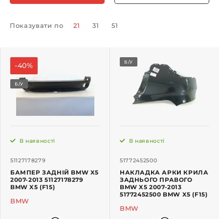
Показувати по
21
31
51
Б/У
-40%
Б/У
В наявності
В наявності
51127178279
51772452500
БАМПЕР ЗАДНІЙ BMW X5
НАКЛАДКА АРКИ КРИЛА
2007-2013 51127178279
ЗАДНЬОГО ПРАВОГО
BMW X5 (F15)
BMW X5 2007-2013
51772452500 BMW X5 (F15)
BMW
BMW