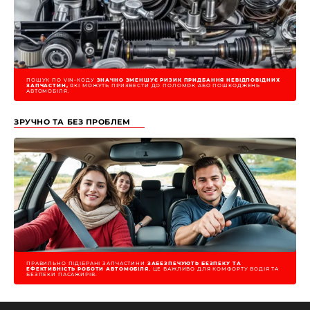
ПОШУК ПО VIN-КОДУ
ЗНАЧНО ЗМЕНШУЄ РИЗИК ПРИДБАННЯ НЕВІДПОВІДНИХ
ЗАПЧАСТИН,
ЯКІ МОЖУТЬ ПРИЗВЕСТИ ДО ПОЛОМОК АБО ПОШКОДЖЕНЬ
АВТОМОБІЛЯ.
ЗРУЧНО ТА БЕЗ ПРОБЛЕМ
ПРАВИЛЬНО ПІДІБРАНІ ЗАПЧАСТИНИ
ЗАБЕЗПЕЧУЮТЬ БЕЗПЕКУ ТА
ЕФЕКТИВНІСТЬ РОБОТИ АВТОМОБІЛЯ.
ЦЕ ВАЖЛИВО ДЛЯ КОМФОРТУ ВОДІЯ ТА
БЕЗПЕКИ ПАСАЖИРІВ.