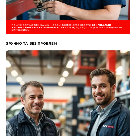
ПОШУК ЗАПЧАСТИН ЗА VIN-КОДОМ ДОПОМАГАЄ ОБРАТИ
ОРИГІНАЛЬНІ
ЗАПЧАСТИНИ АБО ВИСОКОЯКІСНІ АНАЛОГИ,
ЩО ВІДПОВІДАЮТЬ СТАНДАРТАМ
ВИРОБНИКА.
ЗРУЧНО ТА БЕЗ ПРОБЛЕМ