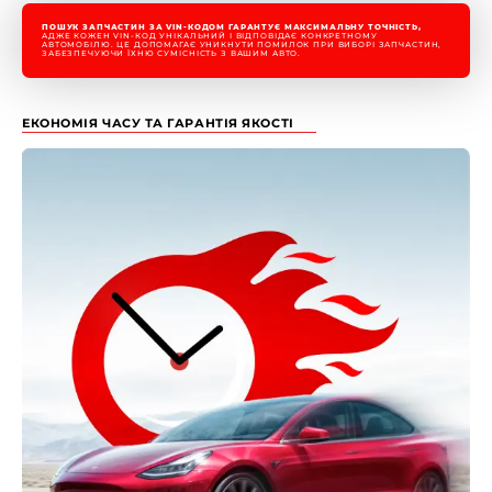
ПОШУК ЗАПЧАСТИН ЗА VIN-КОДОМ ГАРАНТУЄ МАКСИМАЛЬНУ ТОЧНІСТЬ,
АДЖЕ КОЖЕН VIN-КОД УНІКАЛЬНИЙ І ВІДПОВІДАЄ КОНКРЕТНОМУ
АВТОМОБІЛЮ. ЦЕ ДОПОМАГАЄ УНИКНУТИ ПОМИЛОК ПРИ ВИБОРІ ЗАПЧАСТИН,
ЗАБЕЗПЕЧУЮЧИ ЇХНЮ СУМІСНІСТЬ З ВАШИМ АВТО.
ЕКОНОМІЯ ЧАСУ ТА ГАРАНТІЯ ЯКОСТІ