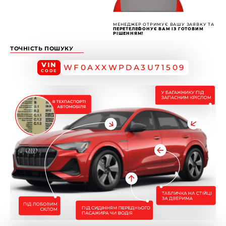
МЕНЕДЖЕР ОТРИМУЄ ВАШУ ЗАЯВКУ ТА
ПЕРЕТЕЛЕФОНУЄ ВАМ ІЗ ГОТОВИМ
РІШЕННЯМ!
ТОЧНІСТЬ ПОШУКУ
VIN
WF0AXXWPDA3U71509
CODE