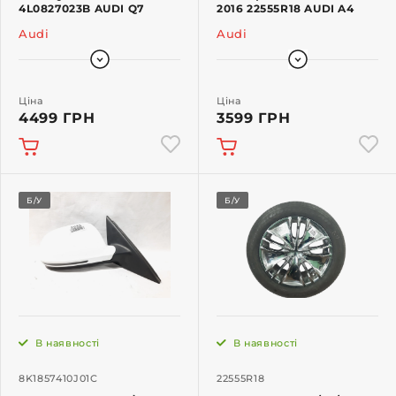
4L0827023B AUDI Q7
2016 22555R18 AUDI A4
Audi
Audi
Ціна
Ціна
4499 ГРН
3599 ГРН
Б/У
Б/У
В наявності
В наявності
8K1857410J01C
22555R18