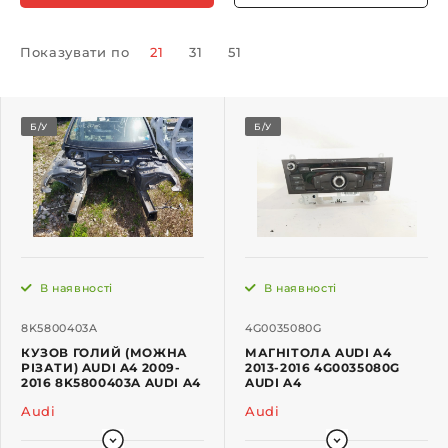
Показувати по
21
31
51
Б/У
Б/У
В наявності
В наявності
8K5800403A
4G0035080G
КУЗОВ ГОЛИЙ (МОЖНА
МАГНІТОЛА AUDI A4
РІЗАТИ) AUDI A4 2009-
2013-2016 4G0035080G
2016 8K5800403A AUDI A4
AUDI A4
Audi
Audi