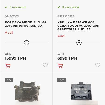
В наявності
В наявності
0B1301103
4F5827023R
КОРОБКА МКПП AUDI A4
КРИШКА БАГАЖНИКА
2014 0B1301103 AUDI A4
СЕДАН AUDI A6 2009-2011
4F5827023R AUDI A6
Audi
Audi
Ціна
Ціна
15999 ГРН
6999 ГРН
Б/У
Б/У