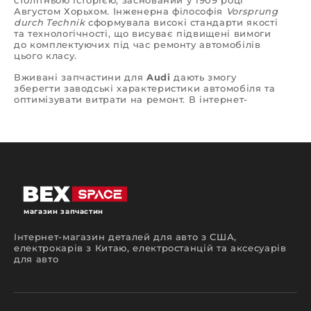
столітньою історією, заснований у 1909 році
Августом Хорьхом. Інженерна філософія
Vorsprung
durch Technik
сформувала високі стандарти якості
та технологічності, що висуває підвищені вимоги
до комплектуючих під час ремонту автомобілів
цього класу.
Вживані запчастини для
Audi
дають змогу
зберегти заводські характеристики автомобіля та
оптимізувати витрати на ремонт. В інтернет-
магазині автозапчастин
Bex Space
доступний
каталог деталей з підбором за моделлю, роком
випуску та VIN-кодом. Асортимент охоплює
компоненти двигуна, трансмісії, підвіски,
гальмівної системи, електроніки та кузова.
Усі комплектуючі проходять перевірку та
відбираються з урахуванням сумісності.
Замовляючи вживані запчастини в
Bex Space
, ви
отримуєте надійний сервіс і вигідні умови
магазин запчастин
покупки.
Інтернет-магазин деталей для авто з США,
електрокарів з Китаю, електростанцій та аксесуарів
для авто