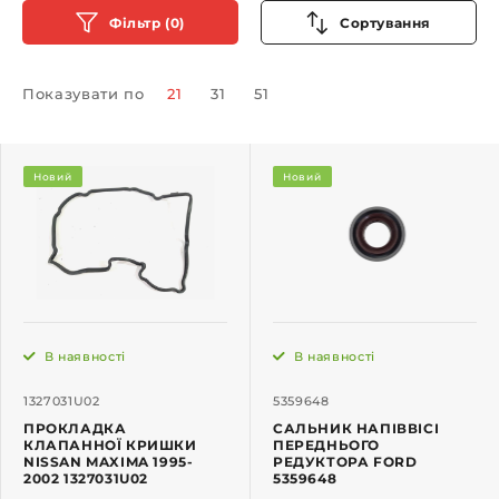
Фільтр (0)
Сортування
Показувати по
21
31
51
Новий
Новий
В наявності
В наявності
1327031U02
5359648
ПРОКЛАДКА
САЛЬНИК НАПІВВІСІ
КЛАПАННОЇ КРИШКИ
ПЕРЕДНЬОГО
NISSAN MAXIMA 1995-
РЕДУКТОРА FORD
2002 1327031U02
5359648