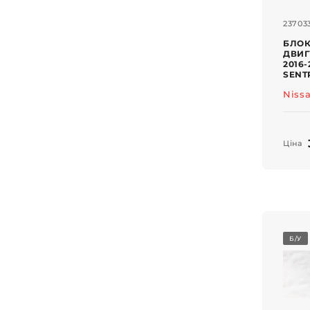
23703
БЛОК
ДВИГ
2016-
SENT
Niss
Ціна
Б/У