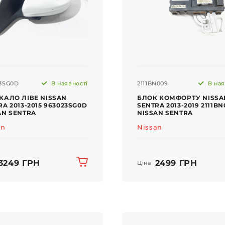
3SG0D
В наявності
2111BN009
В ная
КАЛО ЛІВЕ NISSAN
БЛОК КОМФОРТУ NISSA
RA 2013-2015 963023SG0D
SENTRA 2013-2019 2111BN
AN SENTRA
NISSAN SENTRA
an
Nissan
3249 ГРН
2499 ГРН
Ціна