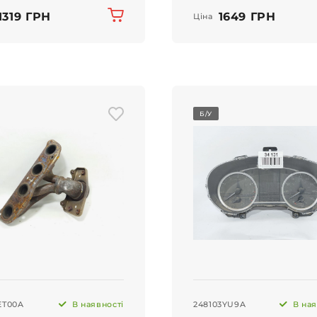
1319 ГРН
1649 ГРН
Ціна
Б/У
ET00A
В наявності
248103YU9A
В ная