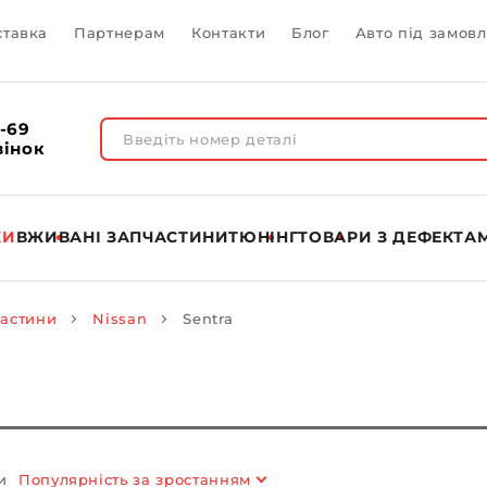
ставка
Партнерам
Контакти
Блог
Авто під замов
1-69
вінок
КИ
ВЖИВАНІ ЗАПЧАСТИНИ
ТЮНІНГ
ТОВАРИ З ДЕФЕКТА
частини
Nissan
Sentra
и
Популярність за зростанням