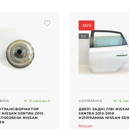
-50%
Б/У
28X0A
В наявності
H21019AMMA
В ная
ОТРАНСФОРМАТОР
ДВЕРІ ЗАДНІ ЛІВІ NISSA
 NISSAN SENTRA 2013-
SENTRA 2013-2019
3110028X0A NISSAN
H21019AMMA NISSAN SE
RA
Nissan