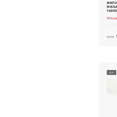
ВИПУ
NISS
1400
Niss
Ціна
Б/У