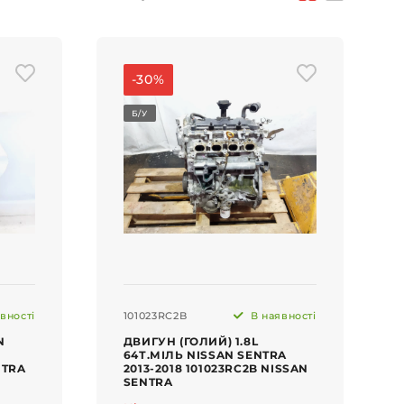
-30%
Б/У
вності
101023RC2B
В наявності
N
ДВИГУН (ГОЛИЙ) 1.8L
64Т.МІЛЬ NISSAN SENTRA
NTRA
2013-2018 101023RC2B NISSAN
SENTRA