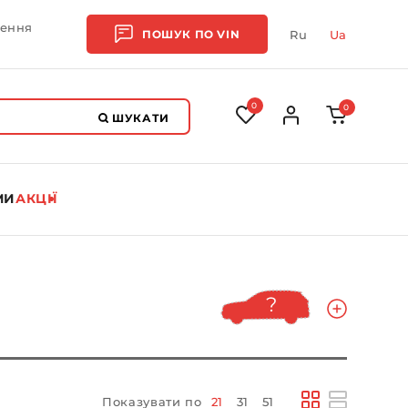
лення
ПОШУК ПО
VIN
Ru
Ua
0
0
ШУКАТИ
МИ
АКЦІЇ
Показувати по
21
31
51