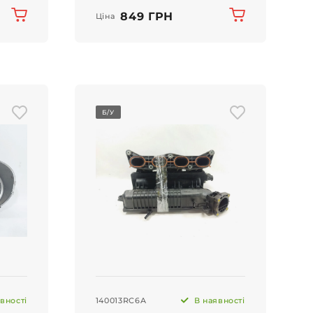
849 ГРН
Ціна
Б/У
вності
140013RC6A
В наявності