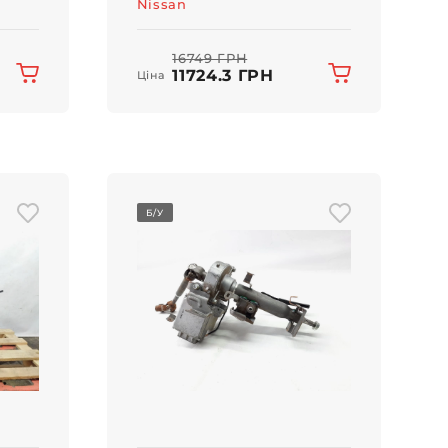
Nissan
16749 ГРН
11724.3 ГРН
Ціна
Б/У