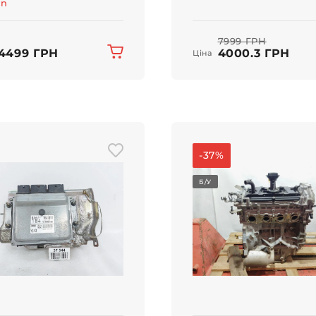
an
7999 ГРН
4499 ГРН
4000.3 ГРН
Ціна
-37%
Б/У