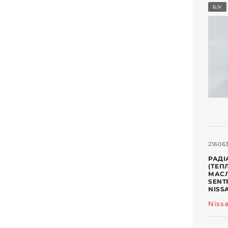
Б/У
21606
РАДІ
(ТЕП
МАСЛ
SENTR
NISS
Niss