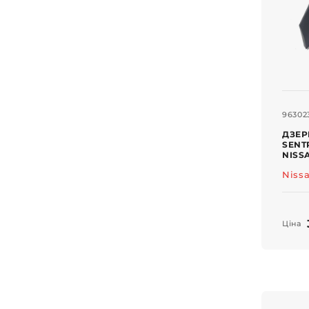
96302
ДЗЕР
SENT
NISS
Niss
Ціна