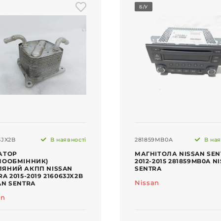
Б/У
3JX2B
В наявності
281859MB0A
В ная
АТОР
МАГНІТОЛА NISSAN SEN
ЛООБМІННИК)
2012-2015 281859MB0A N
ЯНИЙ АКПП NISSAN
SENTRA
A 2015-2019 216063JX2B
Nissan
AN SENTRA
an