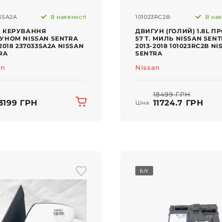
3SA2A
В наявності
101023RC2B
В ная
 КЕРУВАННЯ
ДВИГУН (ГОЛИЙ) 1.8L ПР
УНОМ NISSAN SENTRA
57 Т. МИЛЬ NISSAN SEN
2018 237033SA2A NISSAN
2013-2018 101023RC2B NI
RA
SENTRA
an
Nissan
18499 ГРН
3199 ГРН
11724.7 ГРН
Ціна
Б/У