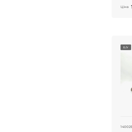
Ціна
Б/У
14002