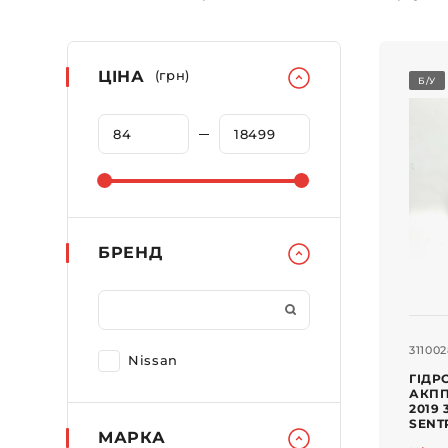
ЦІНА
(грн)
Б/У
БРЕНД
31100
Nissan
ГІДР
АКПП
2019 
SENT
МАРКА