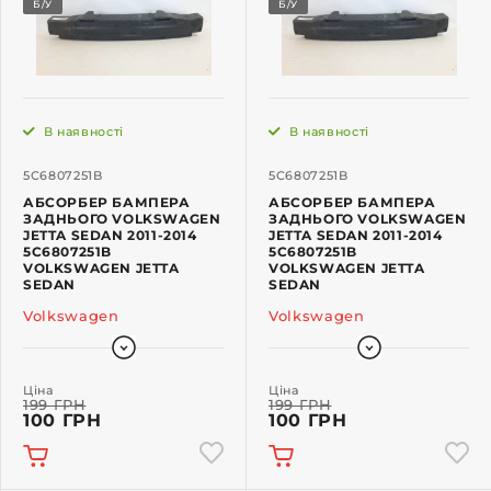
Б/У
Б/У
В наявності
В наявності
5C6807251B
5C6807251B
АБСОРБЕР БАМПЕРА
АБСОРБЕР БАМПЕРА
ЗАДНЬОГО VOLKSWAGEN
ЗАДНЬОГО VOLKSWAGEN
JETTA SEDAN 2011-2014
JETTA SEDAN 2011-2014
5C6807251B
5C6807251B
VOLKSWAGEN JETTA
VOLKSWAGEN JETTA
SEDAN
SEDAN
Volkswagen
Volkswagen
Ціна
Ціна
199 ГРН
199 ГРН
100 ГРН
100 ГРН