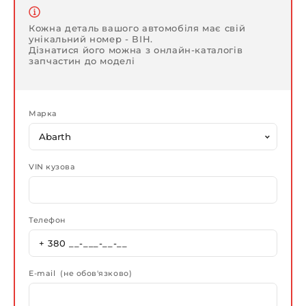
Кожна деталь вашого автомобіля має свій
унікальний номер - ВІН.
Дізнатися його можна з онлайн-каталогів
запчастин до моделі
Марка
VIN кузова
Телефон
E-mail (не обов'язково)