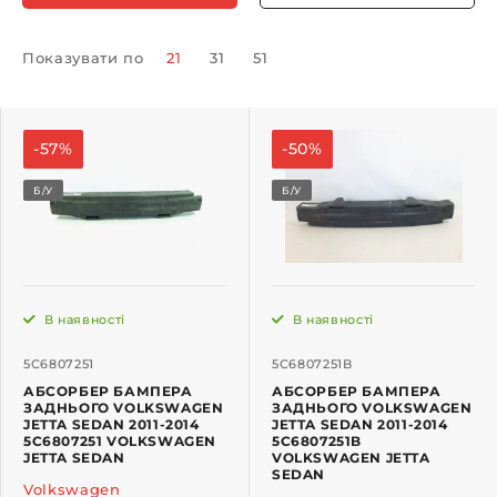
Показувати по
21
31
51
-57%
-50%
Б/У
Б/У
В наявності
В наявності
5C6807251
5C6807251B
АБСОРБЕР БАМПЕРА
АБСОРБЕР БАМПЕРА
ЗАДНЬОГО VOLKSWAGEN
ЗАДНЬОГО VOLKSWAGEN
JETTA SEDAN 2011-2014
JETTA SEDAN 2011-2014
5C6807251 VOLKSWAGEN
5C6807251B
JETTA SEDAN
VOLKSWAGEN JETTA
SEDAN
Volkswagen