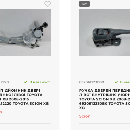
Б/У
12220
В наявності
6920612230B0
В ная
ПІДЙОМНИК ДВЕРІ
РУЧКА ДВЕРЕЙ ПЕРЕДН
ДНЬОЇ ЛІВОЇ TOYOTA
ЛІВОЇ ВНУТРІШНЯ (ЧОР
 XB 2008-2015
TOYOTA SCION XB 2008-2
212220 TOYOTA SCION XB
6920612230B0 TOYOTA S
XB
ta
Scion