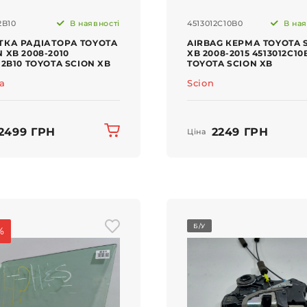
2B10
В наявності
4513012C10B0
В ная
ТКА РАДІАТОРА TOYOTA
AIRBAG КЕРМА TOYOTA 
 XB 2008-2010
XB 2008-2015 4513012C10
12B10 TOYOTA SCION XB
TOYOTA SCION XB
ta
Scion
2499 ГРН
2249 ГРН
Ціна
Б/У
%