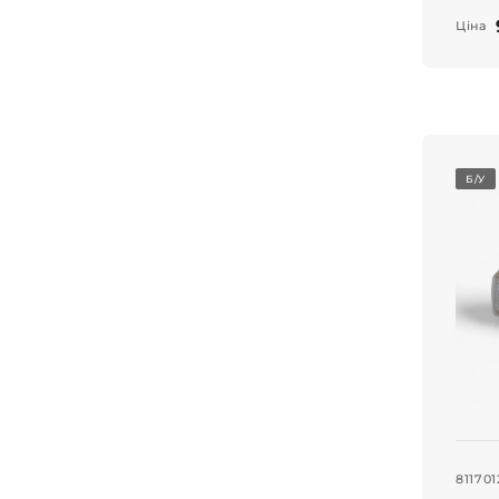
Ціна
Б/У
81170