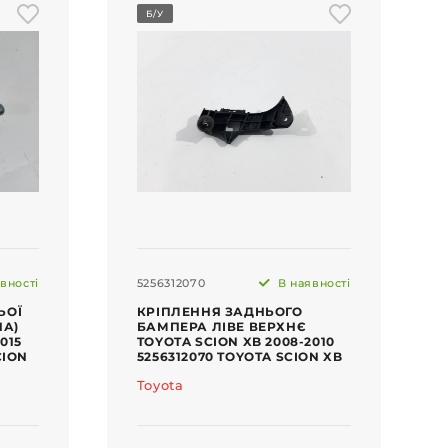
Б/У
вності
5256312070
В наявності
ЬОЇ
КРІПЛЕННЯ ЗАДНЬОГО
НА)
БАМПЕРА ЛІВЕ ВЕРХНЄ
015
TOYOTA SCION XB 2008-2010
CION
5256312070 TOYOTA SCION XB
Toyota