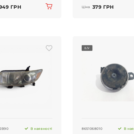
949 ГРН
379 ГРН
Ціна
Б/У
12B90
В наявності
8651068010
В ная