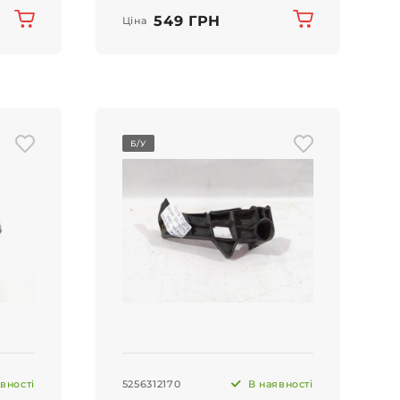
549 ГРН
Ціна
Б/У
вності
5256312170
В наявності