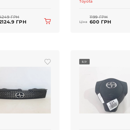
Toyota
4249 ГРН
1199 ГРН
2124.9 ГРН
600 ГРН
Ціна
Б/У