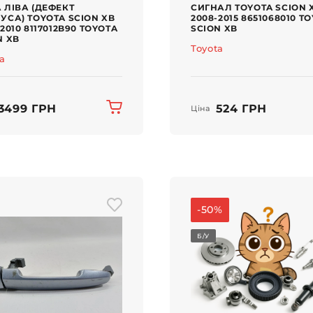
 ЛІВА (ДЕФЕКТ
СИГНАЛ TOYOTA SCION 
УСА) TOYOTA SCION XB
2008-2015 8651068010 T
2010 8117012B90 TOYOTA
SCION XB
N XB
Toyota
ta
3499 ГРН
524 ГРН
Ціна
-50%
Б/У