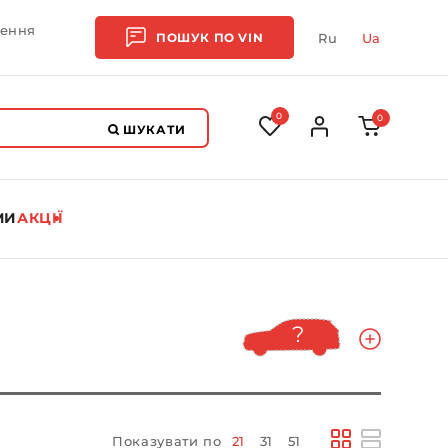
лення
ПОШУК ПО
VIN
Ru
Ua
0
0
ШУКАТИ
МИ
АКЦІЇ
Показувати по
21
31
51