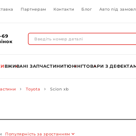
ставка
Партнерам
Контакти
Блог
Авто під замов
1-69
вінок
КИ
ВЖИВАНІ ЗАПЧАСТИНИ
ТЮНІНГ
ТОВАРИ З ДЕФЕКТА
частини
Toyota
Scion xb
и
Популярність за зростанням