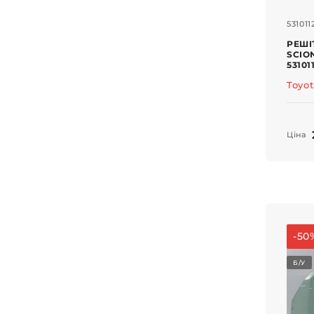
531011
РЕШІ
SCION
53101
Toyo
Ціна
-50
Б/У