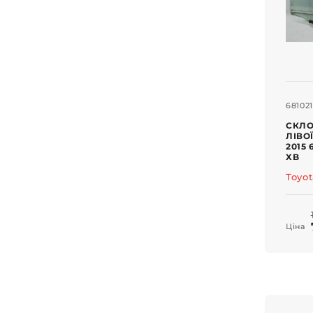
68102
СКЛО
ЛІВО
2015 
XB
Toyo
Ціна