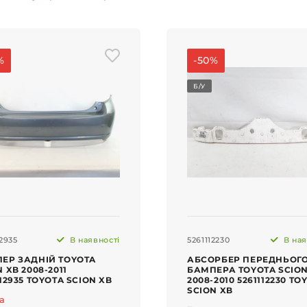
%
-50%
Б/У
2935
В наявності
5261112230
В ная
ЕР ЗАДНІЙ TOYOTA
АБСОРБЕР ПЕРЕДНЬОГ
 XB 2008-2011
БАМПЕРА TOYOTA SCION
912935 TOYOTA SCION XB
2008-2010 5261112230 TO
SCION XB
ta