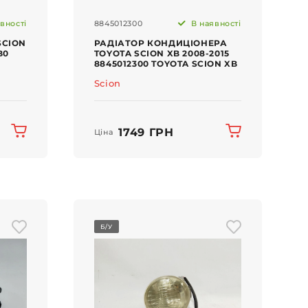
вності
8845012300
В наявності
SCION
РАДІАТОР КОНДИЦІОНЕРА
B0
TOYOTA SCION XB 2008-2015
8845012300 TOYOTA SCION XB
Scion
1749 ГРН
Ціна
Б/У