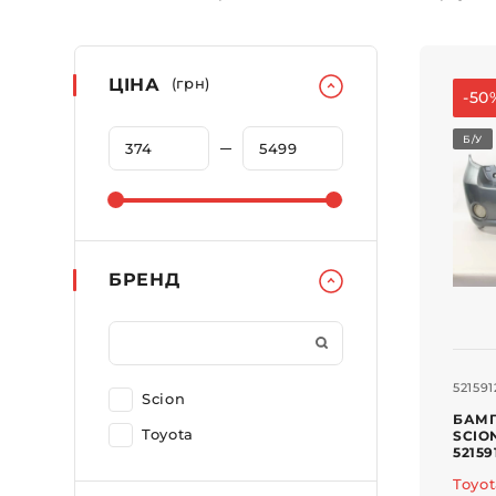
ЦІНА
(грн)
-50
Б/У
БРЕНД
521591
Scion
БАМП
Toyota
SCION
5215
Toyo