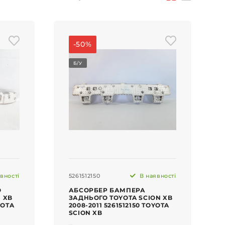
-50%
Б/У
вності
5261512150
В наявності
О
АБСОРБЕР БАМПЕРА
 XB
ЗАДНЬОГО TOYOTA SCION XB
YOTA
2008-2011 5261512150 TOYOTA
SCION XB