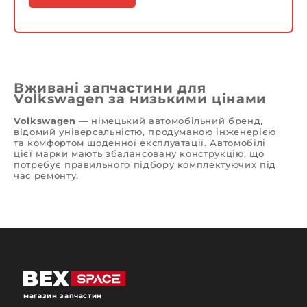
Вживані запчастини для
Volkswagen за низькими цінами
Volkswagen
— німецький автомобільний бренд,
відомий універсальністю, продуманою інженерією
та комфортом щоденної експлуатації. Автомобілі
цієї марки мають збалансовану конструкцію, що
потребує правильного підбору комплектуючих під
час ремонту.
Вживані запчастини для
Volkswagen
є
раціональним вибором для збереження
заводських характеристик автомобіля без зайвих
витрат. В інтернет-магазині автозапчастин
bex-
space.com
доступний каталог деталей з підбором
за VIN-кодом, моделлю та роком випуску.
Асортимент включає вузли двигуна, трансмісії,
підвіски, гальмівної системи, електроніки та
кузова.
магазин запчастин
Усі комплектуючі проходять перевірку та