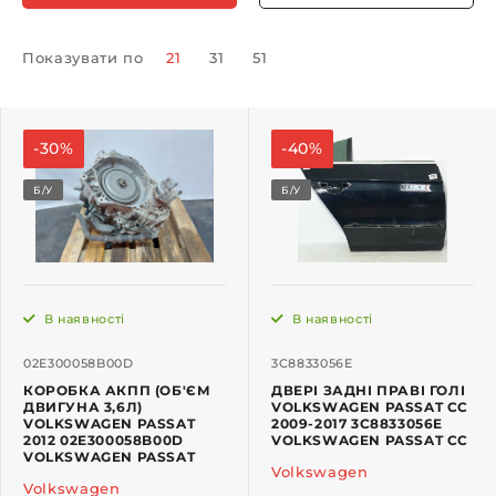
Показувати по
21
31
51
-30%
-40%
Б/У
Б/У
В наявності
В наявності
02E300058B00D
3C8833056E
КОРОБКА АКПП (ОБ'ЄМ
ДВЕРІ ЗАДНІ ПРАВІ ГОЛІ
ДВИГУНА 3,6Л)
VOLKSWAGEN PASSAT CC
VOLKSWAGEN PASSAT
2009-2017 3C8833056E
2012 02E300058B00D
VOLKSWAGEN PASSAT CC
VOLKSWAGEN PASSAT
Volkswagen
Volkswagen