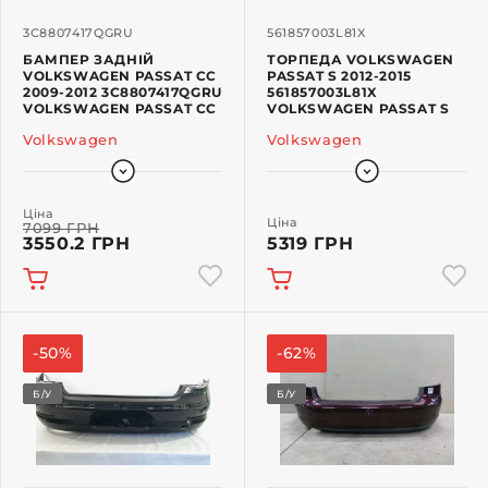
3C8807417QGRU
561857003L81X
БАМПЕР ЗАДНІЙ
ТОРПЕДА VOLKSWAGEN
VOLKSWAGEN PASSAT CC
PASSAT S 2012-2015
2009-2012 3C8807417QGRU
561857003L81X
VOLKSWAGEN PASSAT CC
VOLKSWAGEN PASSAT S
Volkswagen
Volkswagen
Ціна
Ціна
7099 ГРН
3550.2 ГРН
5319 ГРН
-50%
-62%
Б/У
Б/У