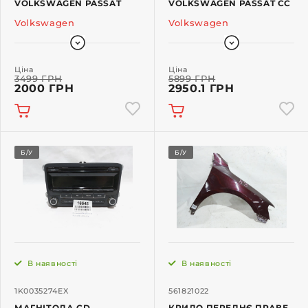
VOLKSWAGEN PASSAT
VOLKSWAGEN PASSAT CC
Volkswagen
Volkswagen
Ціна
Ціна
3499 ГРН
5899 ГРН
2000 ГРН
2950.1 ГРН
Б/У
Б/У
В наявності
В наявності
1K0035274EX
561821022
МАГНІТОЛА CD
КРИЛО ПЕРЕДНЄ ПРАВЕ