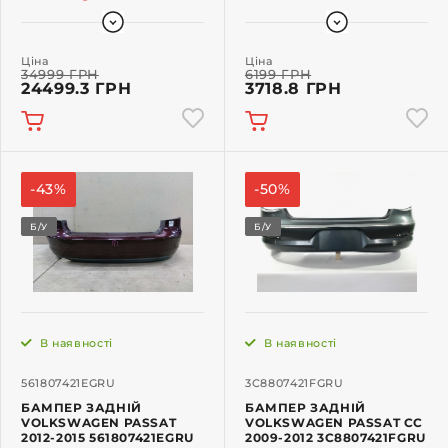
Ціна
Ціна
34999 ГРН
6199 ГРН
24499.3 ГРН
3718.8 ГРН
-43%
-50%
Б/У
Б/У
В наявності
В наявності
561807421EGRU
3C8807421FGRU
БАМПЕР ЗАДНІЙ
БАМПЕР ЗАДНІЙ
VOLKSWAGEN PASSAT
VOLKSWAGEN PASSAT CC
2012-2015 561807421EGRU
2009-2012 3C8807421FGRU