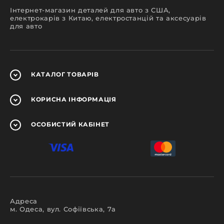
відбираються з урахуванням сумісності.
Інтернет-магазин деталей для авто з США,
Замовляючи вживані запчастини в
bex-
електрокарів з Китаю, електростанцій та аксесуарів
space.com
, ви отримуєте надійний сервіс і
для авто
практичне рішення для обслуговування
автомобіля.
КАТАЛОГ
ТОВАРІВ
КОРИСНА
ІНФОРМАЦІЯ
ОСОБИСТИЙ
КАБІНЕТ
Адреса
м. Одеса, вул. Софіївська, 7а