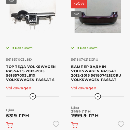
Б/У
-50%
Б/У
В наявності
В наявності
561857003L81X
561807421EGRU
ТОРПЕДА VOLKSWAGEN
БАМПЕР ЗАДНІЙ
PASSAT S 2012-2015
VOLKSWAGEN PASSAT
561857003L81X
2012-2015 561807421EGRU
VOLKSWAGEN PASSAT S
VOLKSWAGEN PASSAT
Volkswagen
Volkswagen
Ціна
Ціна
3999 ГРН
5319 ГРН
1999.9 ГРН