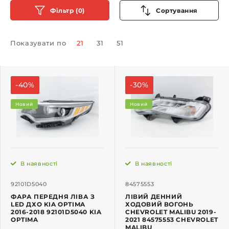
Фільтр (0)
Сортування
Показувати по
21
31
51
-40%
-30%
Новий
Новий
В наявності
В наявності
92101D5040
84575553
ФАРА ПЕРЕДНЯ ЛІВА З
ЛІВИЙ ДЕННИЙ
LED ДХО KIA OPTIMA
ХОДОВИЙ ВОГОНЬ
2016-2018 92101D5040 KIA
CHEVROLET MALIBU 2019-
OPTIMA
2021 84575553 CHEVROLET
MALIBU