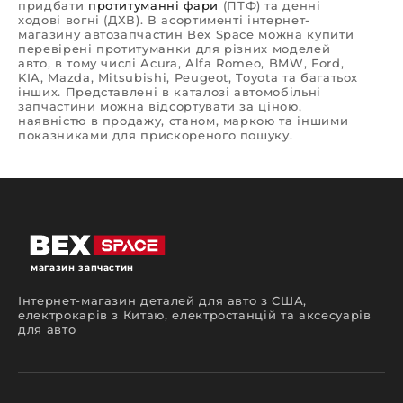
придбати
протитуманні фари
(ПТФ) та денні
ходові вогні (ДХВ). В асортименті інтернет-
магазину автозапчастин Bex Space можна купити
перевірені протитуманки для різних моделей
авто, в тому числі Acura, Alfa Romeo, BMW, Ford,
KIA, Mazda, Mitsubishi, Peugeot, Toyota та багатьох
інших. Представлені в каталозі автомобільні
запчастини можна відсортувати за ціною,
наявністю в продажу, станом, маркою та іншими
показниками для прискореного пошуку.
Різновиди протитуманних фар
Перед тим як купити фари протитуманні, слід
розібратись з характеристиками та видами
доступної продукції. ПТФ розділяють на категорії
за наступними показниками:
тип вбудованих освітлювальних елементів –
магазин запчастин
світлодіодні (LED), ксенонові та галогенні
фари;
Інтернет-магазин деталей для авто з США,
електрокарів з Китаю, електростанцій та аксесуарів
вид променю – розсіяне широке світло або
для авто
комбіноване вузьке;
форма та розмір – компоненти можуть бути
круглими, овальними, квадратними та інших
форм залежно від марки й моделі авто;