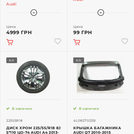
Audi
Цена
Цена
4999 ГРН
99 ГРН
Б/У
Б/У
В наличии
В наличии
22555R18
4L0827023B
ДИСК ХРОМ 225/55/R18 8J
КРЫШКА БАГАЖНИКА
5*110 ЦО-74 AUDI A4 2013-
AUDI Q7 2010-2015