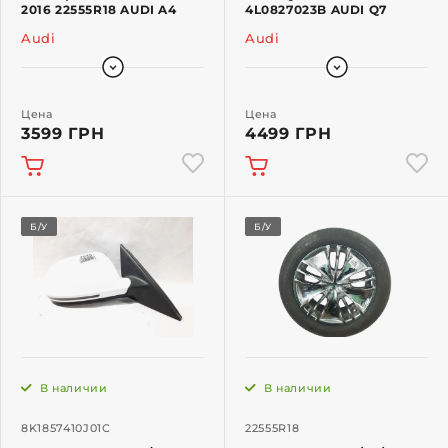
2016 22555R18 AUDI A4
4L0827023B AUDI Q7
Audi
Audi
Цена
Цена
3599 ГРН
4499 ГРН
Б/У
Б/У
В наличии
В наличии
8K1857410J01C
22555R18