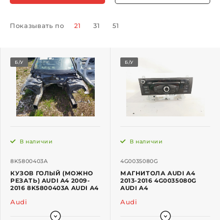
Показывать по
21
31
51
Б/У
Б/У
В наличии
В наличии
8K5800403A
4G0035080G
КУЗОВ ГОЛЫЙ (МОЖНО
МАГНИТОЛА AUDI A4
РЕЗАТЬ) AUDI A4 2009-
2013-2016 4G0035080G
2016 8K5800403A AUDI A4
AUDI A4
Audi
Audi