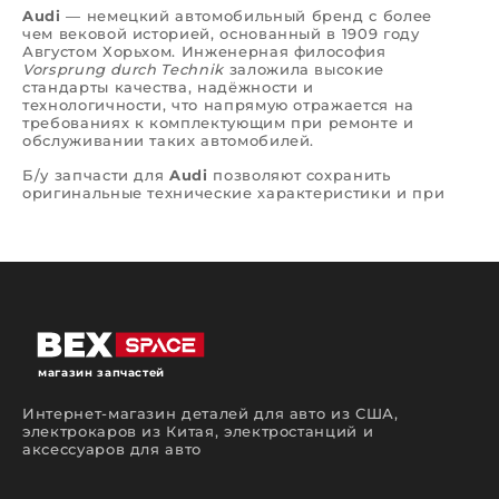
Audi
— немецкий автомобильный бренд с более
чем вековой историей, основанный в 1909 году
Августом Хорьхом. Инженерная философия
Vorsprung durch Technik
заложила высокие
стандарты качества, надёжности и
технологичности, что напрямую отражается на
требованиях к комплектующим при ремонте и
обслуживании таких автомобилей.
Б/у запчасти для
Audi
позволяют сохранить
оригинальные технические характеристики и при
этом оптимизировать затраты на восстановление
автомобиля. В интернет-магазине автозапчастей
bex-space.com
представлен каталог деталей с
подбором по модели, году выпуска и VIN-коду.
Ассортимент включает комплектующие для
двигателя, трансмиссии, подвески, тормозной
системы, электронных блоков и кузовных
элементов.
Все детали проходят визуальную проверку и
магазин запчастей
подбираются с учётом совместимости. Заказывая
б/у запчасти в
bex-space.com
, вы получаете
Интернет-магазин деталей для авто из США,
оригинальные комплектующие, прозрачные
электрокаров из Китая, электростанций и
условия покупки и удобный онлайн-сервис.
аксессуаров для авто