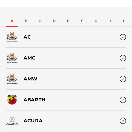
A
B
C
D
E
F
G
H
I
AC
AMC
AMW
ABARTH
ACURA