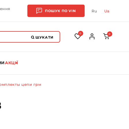
лення
ПОШУК ПО
VIN
Ru
Ua
0
0
ШУКАТИ
МИ
АКЦІЇ
омплекты цепи грм
8