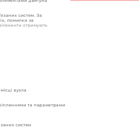
 елементами двигуна
’язаних систем. За
тік, помилки за
 елементи отримують
 місця, форму,
схожі версії можуть
ням.
ни або відновлення
замовленням
ини коректно стали на
місці вузла
кріпленнями та параметрами
язаних систем