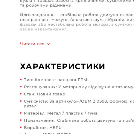
вузла і працює разом із кріпленнями, суміжними
та робочими рідинами.
Його завдання — стабільна робота двигуна та пов
несправності можуть з’являтися шум, вібрація, ви
фазами або нестабільна робота мотора, а суміжні
зайве навантаження.
Перед монтажем варто звірити артикул, посадкові
кріплення та комплектацію. Тут важлива точність: 
Читати все
відрізнятися посадкою, кріпленнями або виконан
Такий варіант використовують для планової замі
пошкодженого вузла за збігу параметрів. Перед 
ХАРАКТЕРИСТИКИ
порівняйте артикул і геометрію, щоб автозапчаст
автомобіль.
Тип: Комплект ланцюга ГРМ
Розташування: У моторному відсіку на штатному 
Стан: Новий товар
Сумісність: За артикулом/OEM 210398, формою, 
деталі
Матеріал: Метал / пластик / гума
Призначення: Стабільна робота двигуна та пов’
Виробник: HEPU