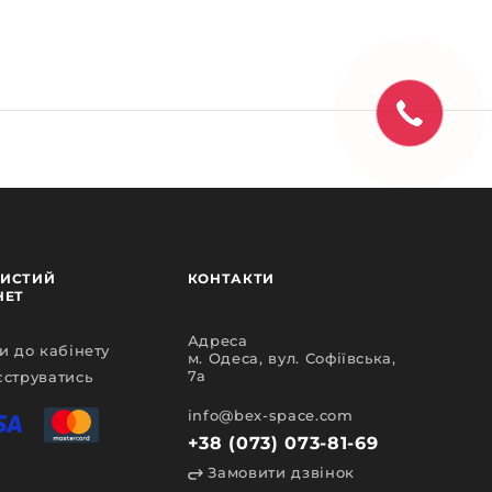
ИСТИЙ
КОНТАКТИ
НЕТ
Адреса
и до кабінету
м. Одеса, вул. Софіївська,
7а
єструватись
info@bex-space.com
+38 (073) 073-81-69
Замовити дзвінок