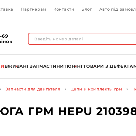
ставка
Партнерам
Контакти
Блог
Авто під замов
1-69
вінок
КИ
ВЖИВАНІ ЗАПЧАСТИНИ
ТЮНІНГ
ТОВАРИ З ДЕФЕКТА
Запчасти для двигателя
Цепи и комплекты грм
К
ГА ГРМ HEPU 21039