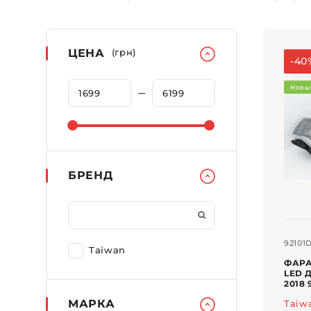
ЦЕНА
(грн)
-40
Новы
БРЕНД
92101
Taiwan
ФАРА
LED Д
2018 
МАРКА
Taiw