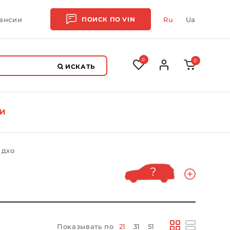
ансии
ПОИСК ПО
VIN
Ru
Ua
0
0
ИСКАТЬ
И
 дхо
Показывать по
21
31
51