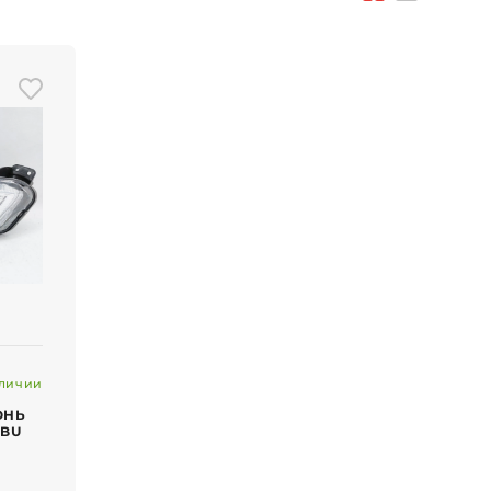
личии
ОНЬ
IBU