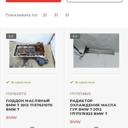
Показывать по
21
31
51
Б/У
Б/У
В наличии
В наличии
11137621070
17117576825
ПОДДОН МАСЛЯНЫЙ
РАДИАТОР
BMW 7 2012 11137621070
ОХЛАЖДЕНИЯ МАСЛА
BMW 7
ГУР BMW 7 2012
17117576825 BMW 7
BMW
BMW