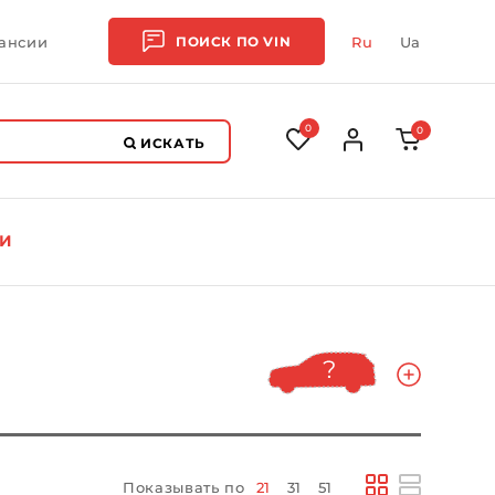
ансии
ПОИСК ПО
VIN
Ru
Ua
0
0
ИСКАТЬ
И
Показывать по
21
31
51