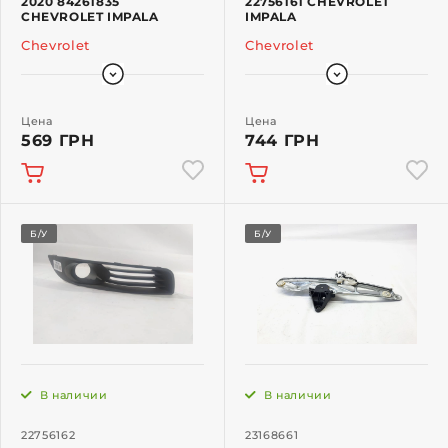
2020 84261835
22756161 CHEVROLET
CHEVROLET IMPALA
IMPALA
Chevrolet
Chevrolet
Цена
Цена
569 ГРН
744 ГРН
Б/У
Б/У
В наличии
В наличии
22756162
23168661