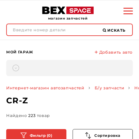
магазин запчастей
ИСКАТЬ
МОЙ ГАРАЖ
Добавить авто
Интернет-магазин автозапчастей
Б/у запчасти
H
CR-Z
Найдено
223
товар
Фильтр (0)
Сортировка