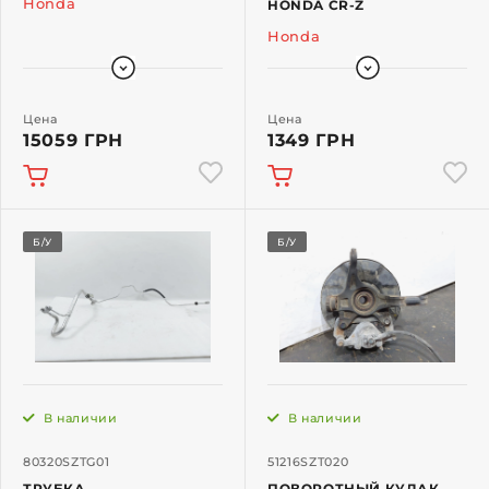
Honda
HONDA CR-Z
Honda
Цена
Цена
15059 ГРН
1349 ГРН
Б/У
Б/У
В наличии
В наличии
80320SZTG01
51216SZT020
ТРУБКА
ПОВОРОТНЫЙ КУЛАК