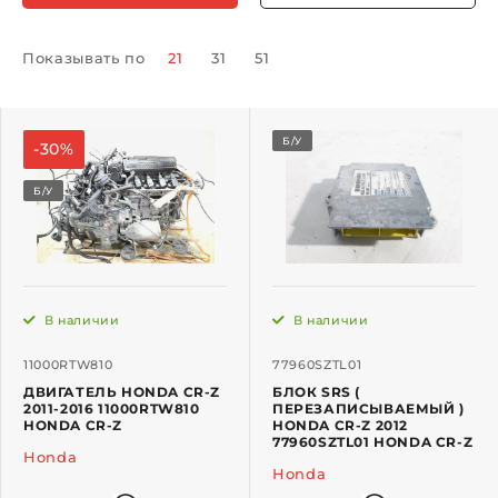
Показывать по
21
31
51
Б/У
-30%
Б/У
В наличии
В наличии
11000RTW810
77960SZTL01
ДВИГАТЕЛЬ HONDA CR-Z
БЛОК SRS (
2011-2016 11000RTW810
ПЕРЕЗАПИСЫВАЕМЫЙ )
HONDA CR-Z
HONDA CR-Z 2012
77960SZTL01 HONDA CR-Z
Honda
Honda