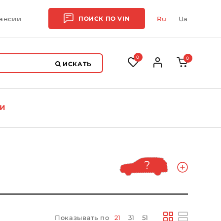
ансии
ПОИСК ПО
VIN
Ru
Ua
0
0
ИСКАТЬ
И
Показывать по
21
31
51