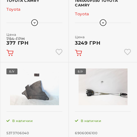
TOYOTA CAMRY
164000P350 TOYOTA
CAMRY
Toyota
Toyota
Цена
Цена
754 ГРН
377 ГРН
3249 ГРН
Б/У
Б/У
В наличии
В наличии
5373706040
6906006100