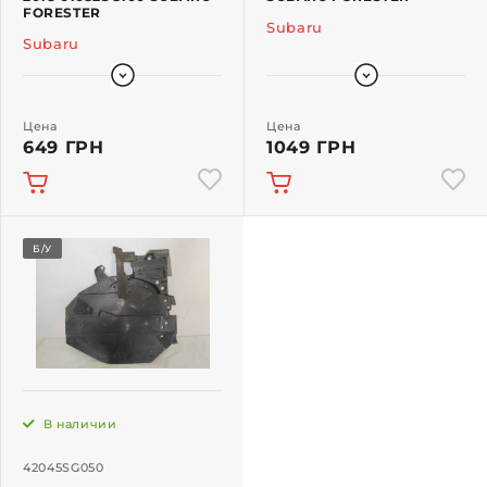
FORESTER
Subaru
Subaru
Цена
Цена
649 ГРН
1049 ГРН
Б/У
В наличии
42045SG050