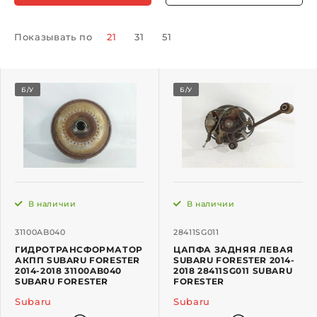
Показывать по
21
31
51
Б/У
Б/У
В наличии
В наличии
31100AB040
28411SG011
ГИДРОТРАНСФОРМАТОР
ЦАПФА ЗАДНЯЯ ЛЕВАЯ
АКПП SUBARU FORESTER
SUBARU FORESTER 2014-
2014-2018 31100AB040
2018 28411SG011 SUBARU
SUBARU FORESTER
FORESTER
Subaru
Subaru