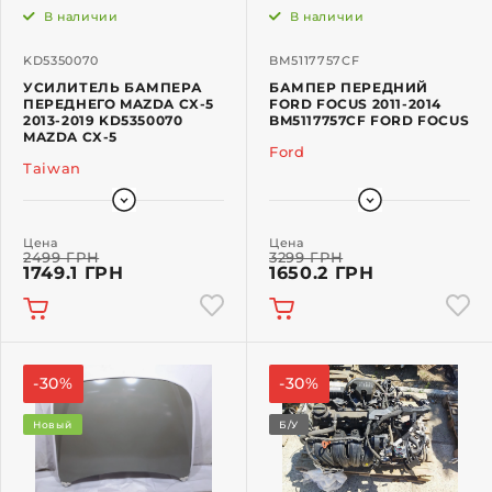
В наличии
В наличии
KD5350070
BM5117757CF
УСИЛИТЕЛЬ БАМПЕРА
БАМПЕР ПЕРЕДНИЙ
ПЕРЕДНЕГО MAZDA CX-5
FORD FOCUS 2011-2014
2013-2019 KD5350070
BM5117757CF FORD FOCUS
MAZDA CX-5
Ford
Taiwan
Цена
Цена
2499 ГРН
3299 ГРН
1749.1 ГРН
1650.2 ГРН
-30%
-30%
Новый
Б/У