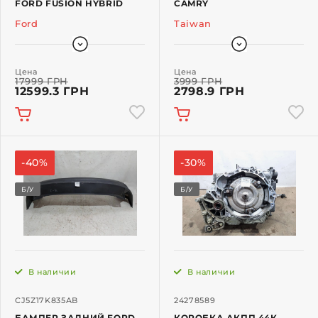
FORD FUSION HYBRID
CAMRY
Ford
Taiwan
Цена
Цена
17999 ГРН
3999 ГРН
12599.3 ГРН
2798.9 ГРН
-40%
-30%
Б/У
Б/У
В наличии
В наличии
CJ5Z17K835AB
24278589
БАМПЕР ЗАДНИЙ FORD
КОРОБКА АКПП 44К