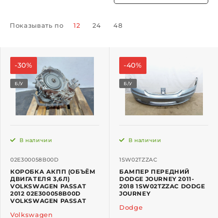
Показывать по
12
24
48
-30%
-40%
Б/У
Б/У
В наличии
В наличии
02E300058B00D
1SW02TZZAC
КОРОБКА АКПП (ОБЪЁМ
БАМПЕР ПЕРЕДНИЙ
ДВИГАТЕЛЯ 3,6Л)
DODGE JOURNEY 2011-
VOLKSWAGEN PASSAT
2018 1SW02TZZAC DODGE
2012 02E300058B00D
JOURNEY
VOLKSWAGEN PASSAT
Dodge
Volkswagen