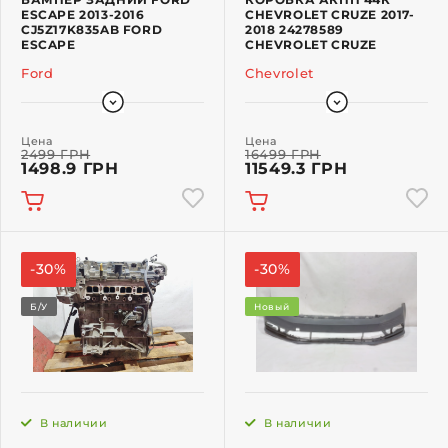
ESCAPE 2013-2016
CHEVROLET CRUZE 2017-
CJ5Z17K835AB FORD
2018 24278589
ESCAPE
CHEVROLET CRUZE
Ford
Chevrolet
Цена
Цена
2499 ГРН
16499 ГРН
1498.9 ГРН
11549.3 ГРН
-30%
-30%
Б/У
Новый
В наличии
В наличии