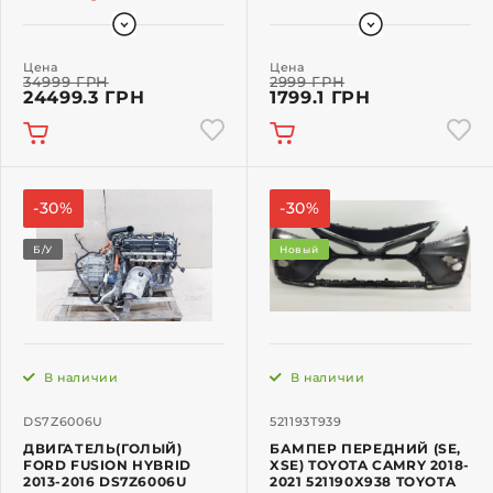
Цена
Цена
34999 ГРН
2999 ГРН
24499.3 ГРН
1799.1 ГРН
-30%
-30%
Б/У
Новый
В наличии
В наличии
DS7Z6006U
521193T939
ДВИГАТЕЛЬ(ГОЛЫЙ)
БАМПЕР ПЕРЕДНИЙ (SE,
FORD FUSION HYBRID
XSE) TOYOTA CAMRY 2018-
2013-2016 DS7Z6006U
2021 521190X938 TOYOTA