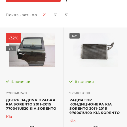
Показывать по
21
31
51
Б/У
-32%
Б/У
В наличии
В наличии
770041U520
976061U100
ДВЕРЬ ЗАДНЯЯ ПРАВАЯ
РАДИАТОР
KIA SORENTO 2011-2015
КОНДИЦИОНЕРА KIA
770041U520 KIA SORENTO
SORENTO 2011-2015
976061U100 KIA SORENTO
Kia
Kia