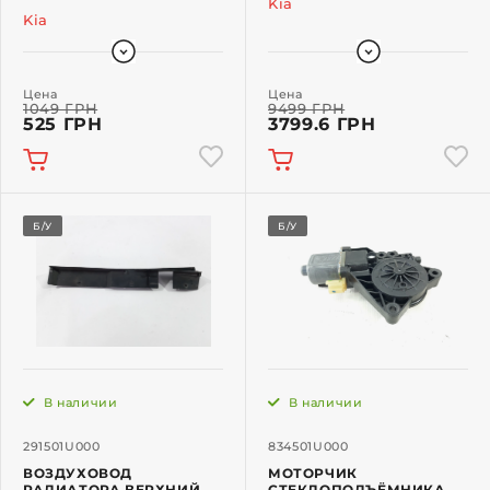
Kia
Kia
Цена
Цена
1049 ГРН
9499 ГРН
525 ГРН
3799.6 ГРН
Б/У
Б/У
В наличии
В наличии
291501U000
834501U000
ВОЗДУХОВОД
МОТОРЧИК
РАДИАТОРА ВЕРХНИЙ
СТЕКЛОПОДЪЁМНИКА