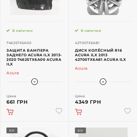
В наличии
В наличии
74625TX6A00
42700TX6A81
ЗАЩИТА БАМПЕРА
ДИСК КОЛЁСНЫЙ R16
ЗАДНЕГО ACURA ILX 2013-
ACURA ILX 2013
2020 74625TX6A00 ACURA
42700TX6A81 ACURA ILX
ILX
Acura
Acura
Цена
Цена
661 ГРН
4349 ГРН
Б/У
Б/У