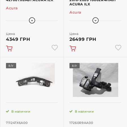
ACURA ILX
Acura
Acura
Цена
Цена
4349 ГРН
26499 ГРН
Б/У
Б/У
В наличии
В наличии
71124TX6A00
17260R9AA00