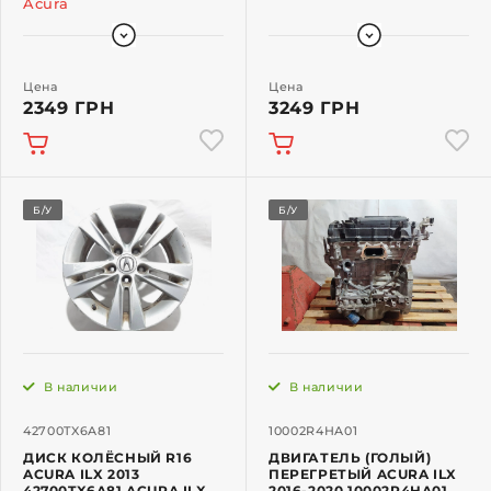
Acura
Цена
Цена
2349 ГРН
3249 ГРН
Б/У
Б/У
В наличии
В наличии
42700TX6A81
10002R4HA01
ДИСК КОЛЁСНЫЙ R16
ДВИГАТЕЛЬ (ГОЛЫЙ)
ACURA ILX 2013
ПЕРЕГРЕТЫЙ ACURA ILX
42700TX6A81 ACURA ILX
2016-2020 10002R4HA01