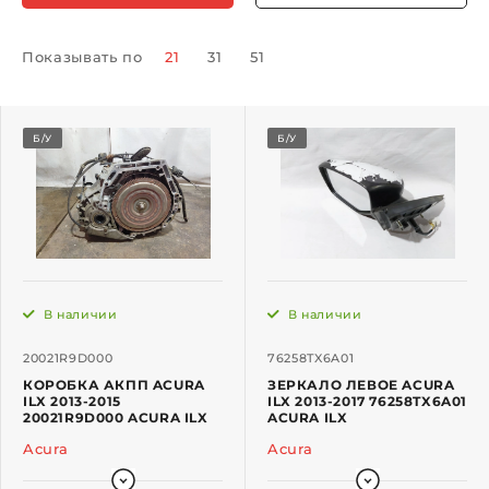
Показывать по
21
31
51
Б/У
Б/У
В наличии
В наличии
20021R9D000
76258TX6A01
КОРОБКА АКПП ACURA
ЗЕРКАЛО ЛЕВОЕ ACURA
ILX 2013-2015
ILX 2013-2017 76258TX6A01
20021R9D000 ACURA ILX
ACURA ILX
Acura
Acura