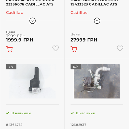
23336076 CADILLAC ATS
19433323 CADILLAC ATS
Cadillac
Cadillac
Цена
Цена
3999 ГРН
1999.9 ГРН
27999 ГРН
Б/У
Б/У
В наличии
В наличии
84366712
12682937