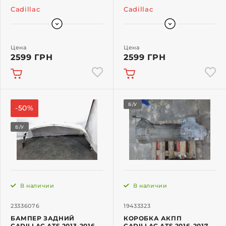
Cadillac
Cadillac
Цена
Цена
2599 ГРН
2599 ГРН
Б/У
-50%
Б/У
В наличии
В наличии
23336076
19433323
БАМПЕР ЗАДНИЙ
КОРОБКА АКПП
CADILLAC ATS 2013-2016
CADILLAC ATS 2016-2017