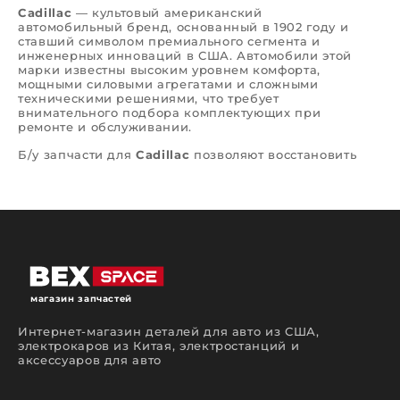
Cadillac
— культовый американский
автомобильный бренд, основанный в 1902 году и
ставший символом премиального сегмента и
инженерных инноваций в США. Автомобили этой
марки известны высоким уровнем комфорта,
мощными силовыми агрегатами и сложными
техническими решениями, что требует
внимательного подбора комплектующих при
ремонте и обслуживании.
Б/у запчасти для
Cadillac
позволяют восстановить
автомобиль с сохранением оригинальных
характеристик и оптимизировать затраты на
ремонт. В интернет-магазине автозапчастей
Bex
Space
представлен каталог деталей с подбором
по модели, году выпуска и VIN-коду. Ассортимент
включает комплектующие для двигателя,
трансмиссии, подвески, тормозной системы,
электронных модулей и кузовных элементов.
Все детали проходят визуальную проверку и
магазин запчастей
подбираются с учётом совместимости. Заказывая
б/у запчасти в
Bex Space
, вы получаете
Интернет-магазин деталей для авто из США,
оригинальные комплектующие, прозрачные
электрокаров из Китая, электростанций и
условия покупки и удобный онлайн-сервис.
аксессуаров для авто