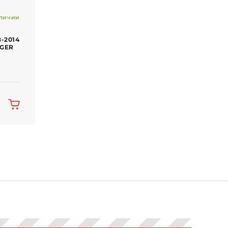
личии
-2014
NGER