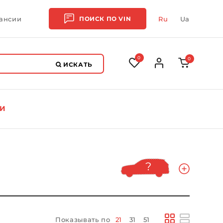
ансии
ПОИСК ПО
VIN
Ru
Ua
0
0
ИСКАТЬ
И
Показывать по
21
31
51