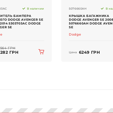
03AC
В наличии
5076660AH
В на
ИТЕЛЬ БАМПЕРА
КРЫШКА БАГАЖНИКА
ЕГО DODGE AVENGER SE
DODGE AVENGER SE 2008
-2014 5303703AC DODGE
5076660AH DODGE AVE
GER SE
SE
e
Dodge
564 ГРН
282 ГРН
6249 ГРН
Цена