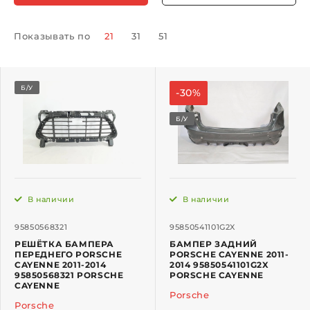
Показывать по
21
31
51
Б/У
-30%
Б/У
В наличии
В наличии
95850568321
95850541101G2X
РЕШЁТКА БАМПЕРА
БАМПЕР ЗАДНИЙ
ПЕРЕДНЕГО PORSCHE
PORSCHE CAYENNE 2011-
CAYENNE 2011-2014
2014 95850541101G2X
95850568321 PORSCHE
PORSCHE CAYENNE
CAYENNE
Porsche
Porsche