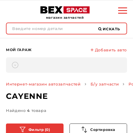
магазин запчастей
ИСКАТЬ
МОЙ ГАРАЖ
Добавить авто
Интернет-магазин автозапчастей
Б/у запчасти
P
CAYENNE
Найдено
4
товара
Фильтр (0)
Сортировка