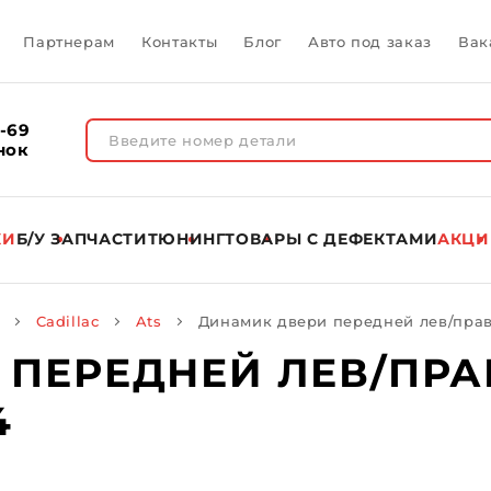
Партнерам
Контакты
Блог
Авто под заказ
Вак
1-69
нок
КИ
Б/У ЗАПЧАСТИ
ТЮНИНГ
ТОВАРЫ C ДЕФЕКТАМИ
АКЦИ
Cadillac
Ats
Динамик двери передней лев/прав C
ПЕРЕДНЕЙ ЛЕВ/ПРАВ
4