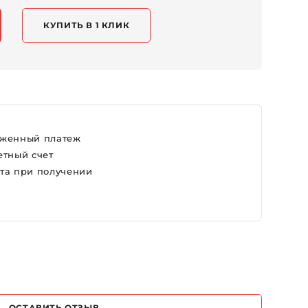
Актуальность соответствия наименованию
характеристикам уточняйте у менеджера.
КУПИТЬ В 1 КЛИК
женный платеж
етный счет
та при получении
ОСТАВИТЬ ОТЗЫВ