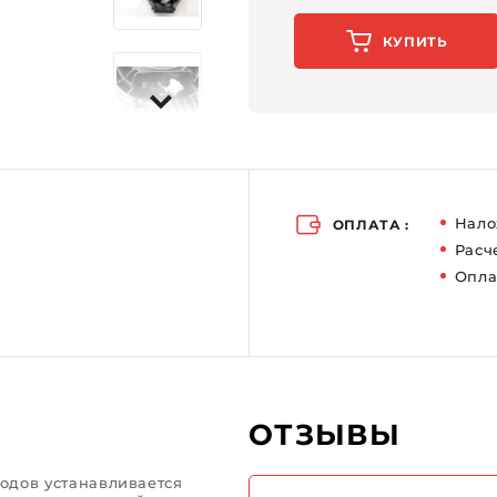
Актуальность соответствия наименованию и
характеристикам уточняйте у менеджера.
КУПИТЬ
Нало
ОПЛАТА :
Расч
Опла
ОТЗЫВЫ
годов устанавливается