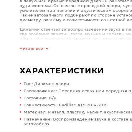
в левую или правую переднюю дверь и работает в
аудиосистемы. Он связан с проводкой двери, му
усилителем при наличии и акустическим оформл
Такие автозапчасти подбирают по стороне устано
диаметру, разъёму и совместимости со штатной ак
Динамик отвечает за воспроизведение звука в пе
где особенно заметны голос, музыка и сигналы му
обычный акустический элемент, но в реальной ус
сопротивление, крепёж и плотная посадка в двер
Автозапчасти этой группы часто нужны после хри
Читать все
канала или повреждения мембраны.
Неисправность может проявляться треском, проп
дребезгом на низких частотах или нестабильной 
ХАРАКТЕРИСТИКИ
стороны аудиосистемы. Перед установкой важно 
разъёма, целостность корпуса, мембраны и крепёж
нюанс: внешне похожие динамики могут отличать
Тип: Динамик двери
параметрами штатной акустики.
Расположение: Передняя левая или передняя п
Используется для восстановления звука в передн
Состояние: Б/у
двери Cadillac ATS 2014–2019 годов без переделк
Корректно подобранный динамик возвращает нор
Совместимость: Cadillac ATS 2014-2019
убирает лишний дребезг и помогает сохранить ш
Материал: Металл, пластик, магнит, акустическ
аудиосистемы автомобиля.
Назначение: Воспроизведение звука в составе 
автомобиля