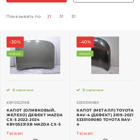
Показывать по
21
31
51
-30%
-40%
Новый
Новый
В наличии
В наличии
KBY05231XB
533010R080
КАПОТ (ОЛИВКОВЫЙ,
КАПОТ (МЕТАЛЛ) TOYOTA
ЖЕЛЕЗО) ДЕФЕКТ MAZDA
RAV-4 (ДЕФЕКТ) 2019-2021
СХ-5 2022-2024
533010R080 TOYOTA RAV-
KBY05231XB MAZDA CX-5
4
Taiwan
Taiwan