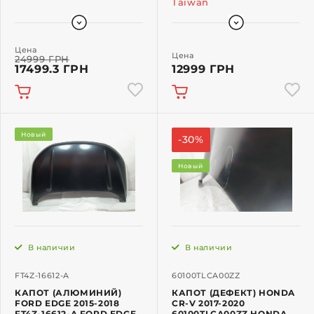
Taiwan
Цена
Цена
24999 ГРН
17499.3 ГРН
12999 ГРН
Новый
-30%
Новый
В наличии
В наличии
FT4Z-16612-A
60100TLCA00ZZ
КАПОТ (АЛЮМИНИЙ)
КАПОТ (ДЕФЕКТ) HONDA
FORD EDGE 2015-2018
CR-V 2017-2020
FT4Z-16612-A FORD EDGE
60100TLCA00ZZ HONDA