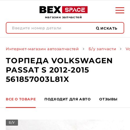
магазин запчастей
ИСКАТЬ
Интернет-магазин автозапчастей
Б/у запчасти
V
ТОРПЕДА VOLKSWAGEN
PASSAT S 2012-2015
561857003L81X
ВСЕ О ТОВАРЕ
ПОДХОДИТ ДЛЯ АВТО
ОТЗЫВЫ
Б/У