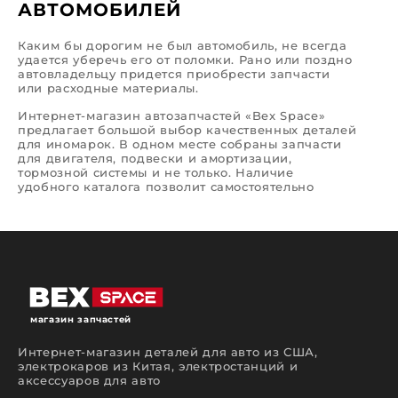
АВТОМОБИЛЕЙ
Каким бы дорогим не был автомобиль, не всегда
удается уберечь его от поломки. Рано или поздно
автовладельцу придется приобрести запчасти
или расходные материалы.
Интернет-магазин автозапчастей «Bex Space»
предлагает большой выбор качественных деталей
для иномарок. В одном месте собраны запчасти
для двигателя, подвески и амортизации,
тормозной системы и не только. Наличие
удобного каталога позволит самостоятельно
выполнить поиск. Если же у вас возникнут
трудности, команда профессионалов готова
помочь вам сделать правильный выбор.
Какие запчасти вы сможете
приобрести у нас?
На страницах нашего интернет-магазина
автозапчастей вы сможете подобрать и
магазин запчастей
приобрести детали для ремонтного
обслуживания автомобилей разных марок,
Интернет-магазин деталей для авто из США,
моделей и годов выпуска.
электрокаров из Китая, электростанций и
аксессуаров для авто
Можно попытаться сэкономить и отремонтировать