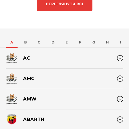
ПЕРЕГЛЯНУТИ ВСІ
A
B
C
D
E
F
G
H
I
AC
AMC
AMW
ABARTH