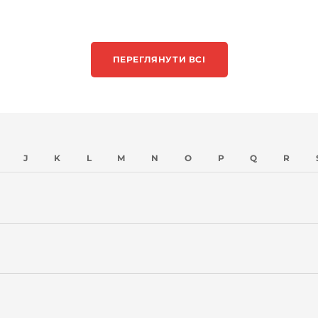
ПЕРЕГЛЯНУТИ ВСІ
J
K
L
M
N
O
P
Q
R