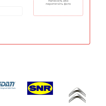
Натисніть або
перетягніть фото