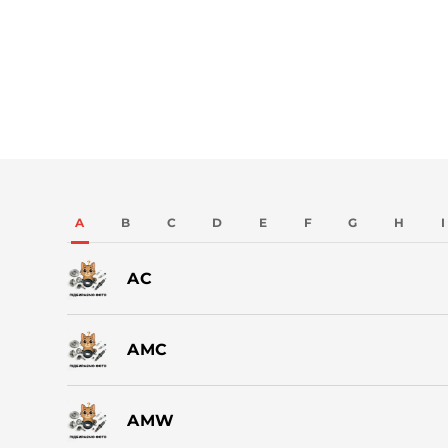
A
B
C
D
E
F
G
H
I
AC
AMC
AMW