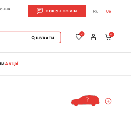
лення
ПОШУК ПО
VIN
Ru
Ua
0
0
ШУКАТИ
МИ
АКЦІЇ