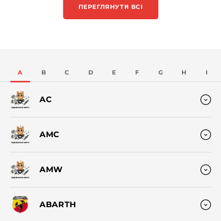
ПЕРЕГЛЯНУТИ ВСІ
A
B
C
D
E
F
G
H
I
AC
AMC
AMW
ABARTH