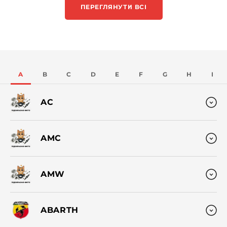
ПЕРЕГЛЯНУТИ ВСІ
A
B
C
D
E
F
G
H
I
AC
AMC
AMW
ABARTH