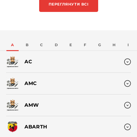
ПЕРЕГЛЯНУТИ ВСІ
A
B
C
D
E
F
G
H
I
AC
AMC
AMW
ABARTH