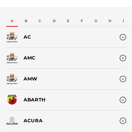
A
B
C
D
E
F
G
H
I
AC
AMC
AMW
ABARTH
ACURA