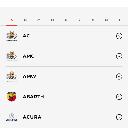
A
B
C
D
E
F
G
H
I
AC
AMC
AMW
ABARTH
ACURA